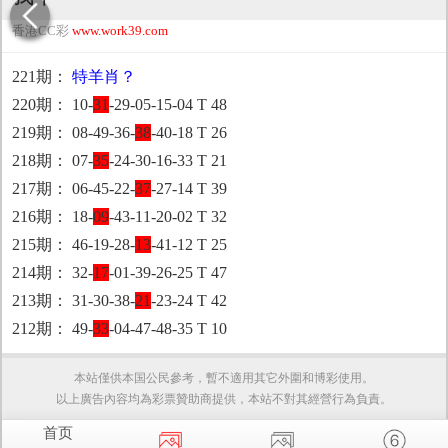
香港CC彩
www.work39.com
221期：
特羊肖？
220期： 10-
31
-29-05-15-04 T 48
219期： 08-49-36-
38
-40-18 T 26
218期： 07-
35
-24-30-16-33 T 21
217期： 06-45-22-
37
-27-14 T 39
216期： 18-
09
-43-11-20-02 T 32
215期： 46-19-28-
13
-41-12 T 25
214期： 32-
17
-01-39-26-25 T 47
213期： 31-30-38-
21
-23-24 T 42
212期： 49-
33
-04-47-48-35 T 10
本站僅供本国公民參考，暫不適用其它外圍和博彩使用。
以上廣告內容均為彩票贊助商提供，本站不對其經營行為負責。
首页